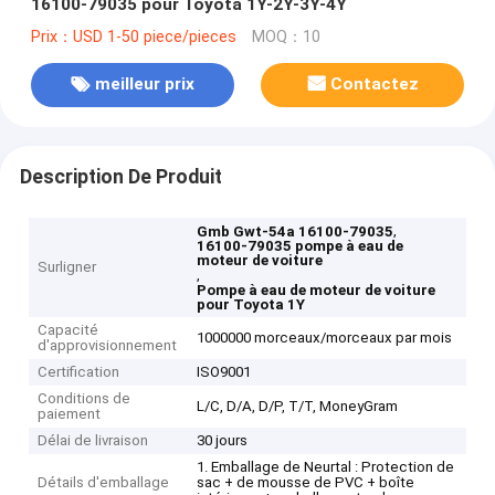
16100-79035 pour Toyota 1Y-2Y-3Y-4Y
Prix：USD 1-50 piece/pieces
MOQ：10
meilleur prix
Contactez
Description De Produit
,
Gmb Gwt-54a 16100-79035
16100-79035 pompe à eau de
moteur de voiture
Surligner
,
Pompe à eau de moteur de voiture
pour Toyota 1Y
Capacité
1000000 morceaux/morceaux par mois
d'approvisionnement
Certification
ISO9001
Conditions de
L/C, D/A, D/P, T/T, MoneyGram
paiement
Délai de livraison
30 jours
1. Emballage de Neurtal : Protection de
Détails d'emballage
sac + de mousse de PVC + boîte