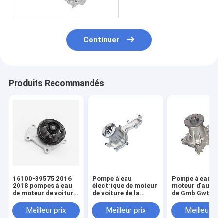
Continuer
Produits Recommandés
16100-39575 2016
Pompe à eau
Pompe à eau d
2018 pompes à eau
électrique de moteur
moteur d'auto
de moteur de voiture
de voiture de la
de Gmb Gwt-7
de rechange de
pompe à eau de
16100-19205 
pompe à eau de
moteur 16100-19235
Corolla
Meilleur prix
Meilleur prix
Meilleur p
Toyota Rav4
Toyota 1hz 1hd-T