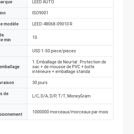
marque
LEED AUTO
ion
ISO9001
e modèle
LEED-48068-09010 R
de
10
e min
USD 1-50 piece/pieces
1. Emballage de Neurtal : Protection de
'emballage
sac + de mousse de PVC + boîte
intérieure + emballage standa
ivraison
30 jours
s de
L/C, D/A, D/P, T/T, MoneyGram
1000000 morceaux/morceaux par mois
isionnement