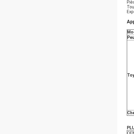
Piè
Tou
Expé
App
Mod
Pe
To
Che
PLU
OE