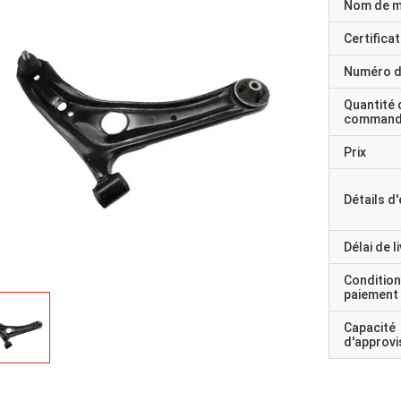
Nom de 
Certificat
Numéro d
Quantité 
command
Prix
Détails d
Délai de l
Condition
paiement
Capacité
d'approv