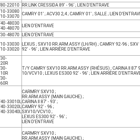
780-22010
RR.LINK CRESSIDA 89' - 96' ; LIEN D'ENTRAVE
710-33080
CAMRY 01' ; ACV30 2,4 ; CAMRY 01' ; SALLE ; LIEN D'ENTRAV
710-33070
740-48030
LIEN D'ENTRAVE
740-48070
730-48070
LIEN D'ENTRAVE
710-33030
LEXUS ; SXV10 RR.ARM.ASSY (LH/RH) ; CAMRY 92-96 ; SXV
710-33020
92' - 96' ; LIEN ARRIÈRE D'ENTRAVE
30-
020R
30-
T/Y CAMRY SXV10 RR.ARM.ASSY (RHÉSUS) ; CARINA II 87' 93
010R
10/VCV10 ; LEXUS ES300 92' - 96' ; LIEN ARRIÈRE D'ENTRAV
30-
060R
CARMRY SXV10 ;
RR.ARM.ASSY (MAIN GAUCHE) ;
40-33010L
CARINA II 87' - 93' ;
40-33020L
CAMRY 92' - 96 ;
40-33040L
SXV10/VCV10 ;
LEXUS ES300 92' - 96' ;
LIEN D'ENTRAVE
CARMRY SXV10 ;
RR.ARM.ASSY (MAIN GAUCHE) ;