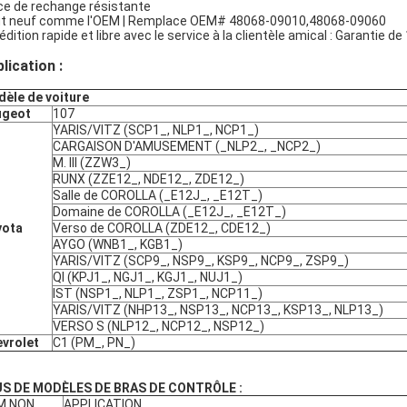
ce de rechange résistante
t neuf comme l'OEM | Remplace OEM# 48068-09010,48068-09060
dition rapide et libre avec le service à la clientèle amical : Garantie de
lication :
èle de voiture
ugeot
107
YARIS/VITZ (SCP1_, NLP1_, NCP1_)
CARGAISON D'AMUSEMENT (_NLP2_, _NCP2_)
M. III (ZZW3_)
RUNX (ZZE12_, NDE12_, ZDE12_)
Salle de COROLLA (_E12J_, _E12T_)
Domaine de COROLLA (_E12J_, _E12T_)
yota
Verso de COROLLA (ZDE12_, CDE12_)
AYGO (WNB1_, KGB1_)
YARIS/VITZ (SCP9_, NSP9_, KSP9_, NCP9_, ZSP9_)
QI (KPJ1_, NGJ1_, KGJ1_, NUJ1_)
IST (NSP1_, NLP1_, ZSP1_, NCP11_)
YARIS/VITZ (NHP13_, NSP13_, NCP13_, KSP13_, NLP13_)
VERSO S (NLP12_, NCP12_, NSP12_)
vrolet
C1 (PM_, PN_)
S DE MODÈLES DE BRAS DE CONTRÔLE :
M NON
APPLICATION