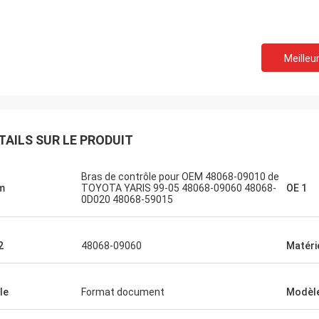
Meilleur
TAILS SUR LE PRODUIT
Bras de contrôle pour OEM 48068-09010 de
m
TOYOTA YARIS 99-05 48068-09060 48068-
OE 1
0D020 48068-59015
2
48068-09060
Matéri
le
Format document
Modèle