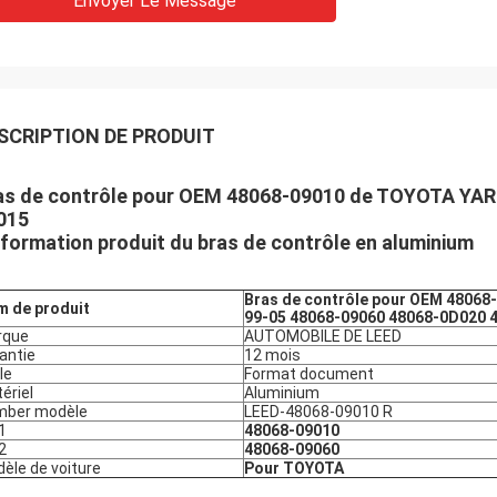
Envoyer Le Message
SCRIPTION DE PRODUIT
as de contrôle pour OEM 48068-09010 de TOYOTA YAR
015
information produit du bras de contrôle en aluminium
Bras de contrôle pour OEM 48068
 de produit
99-05 48068-09060 48068-0D020 
rque
AUTOMOBILE DE LEED
antie
12 mois
le
Format document
ériel
Aluminium
mber modèle
LEED-48068-09010 R
1
48068-09010
2
48068-09060
èle de voiture
Pour TOYOTA