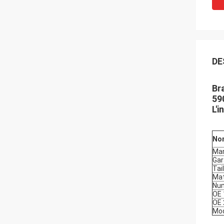
DE
Br
59
L'
Nom
Ma
Gar
Tail
Mat
Nu
OE 
OE 
Mod