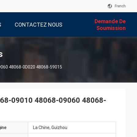
French
Demande De
S
CONTACTEZ NOUS
Soumission
s
-09060 48068-0D020 48068-59015
48068-09010 48068-09060 48068-
gine
La Chine, Guizhou