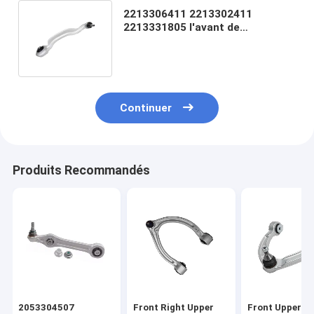
2213306411 2213302411
2213331805 l'avant de
MERCEDES BENZ w220 abaissent
le bras de contrôle
Continuer
Produits Recommandés
2053304507
Front Right Upper
Front Upper Ri