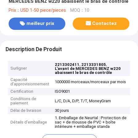
MERCEDES BENZ w220 abaissent le bras de contrôle
Prix：USD 1-50 piece/pieces
MOQ：10
meilleur prix
Contactez
Description De Produit
,
,
2213302411
2213331805
Surligner
L'avant de MERCEDES BENZ w220
abaissent le bras de contrôle
Capacité
1000000 morceaux/morceaux par mois
d'approvisionnement
Certification
ISO9001
Conditions de
L/C, D/A, D/P, T/T, MoneyGram
paiement
Délai de livraison
30 jours
1. Emballage de Neurtal : Protection de
Détails d'emballage
sac + de mousse de PVC + boîte
intérieure + emballage standa